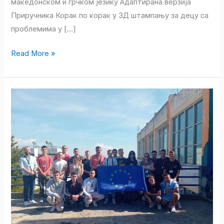
македонском и грчком језику Адаптирана верзија
Приручника Корак по корак у 3Д штампању за децу са
проблемима у […]
Read More »
Техничари
за
управљање
(ЦНЦ)
машина
у
посети
партнерској
школи
у