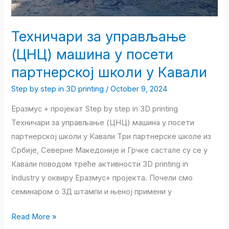
Кавали
Техничари за управљање
(ЦНЦ) машина у посети
партнерској школи у Кавали
Step by step in 3D printing
/
October 9, 2024
Еразмус + пројекат Step by step in 3D printing
Техничари за управљање (ЦНЦ) машина у посети
партнерској школи у Кавали Tри партнерске школе из
Србије, Северне Македоније и Грчке састале су се у
Кавали поводом треће активности 3D printing in
Industry у оквиру Еразмус+ пројекта. Почели смо
семинаром о 3Д штампи и њеној примени у
Read More »