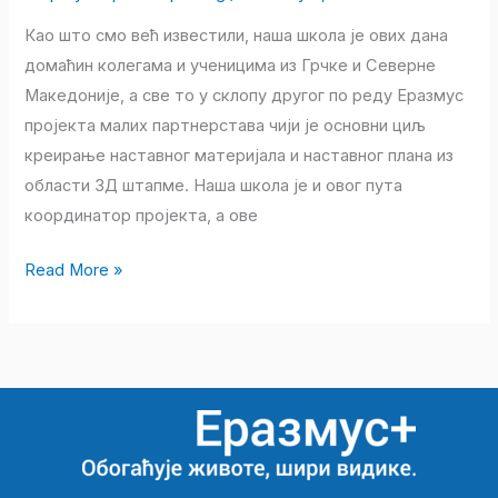
учешћем
Као што смо већ известили, наша школа је ових дана
у
домаћин колегама и ученицима из Грчке и Северне
међународном
Македоније, а све то у склопу другог по реду Еразмус
пројекту
пројекта малих партнерстава чији је основни циљ
уче
креирање наставног материјала и наставног плана из
о
области 3Д штапме. Наша школа је и овог пута
3Д
координатор пројекта, а ове
штампи”
Read More »