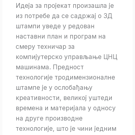
Идеја за пројекат произашла је
из потребе да се садржај о 3Д
штампи уведе у редован
наставни план и програм на
смеру техничар за
компијутерско управљање ЦНЦ
машинама. Предност
технологије тродимензионалне
штампе је у ослобађању
креативности, великој уштеди
времена и материјала у односу
на друге производне
технологије, што је чини једним