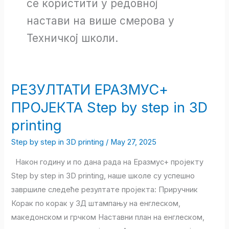
се користити у редовној
настави на више смерова у
Техничкој школи.
РЕЗУЛТАТИ ЕРАЗМУС+
РЕЗУЛТАТИ
ЕРАЗМУС+
ПРОЈЕКТА Step by step in 3D
ПРОЈЕКТА
printing
Step
by
Step by step in 3D printing
/
May 27, 2025
step
Након годину и по дана рада на Еразмус+ пројекту
in
Step by step in 3D printing, наше школе су успешно
3D
завршиле следеће резултате пројекта: Приручник
printing
Корак по корак у 3Д штампању на енглеском,
македонском и грчком Наставни план на енглеском,