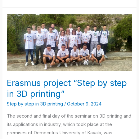
Erasmus
project
“Step
by
step
in
3D
printing”
Erasmus project “Step by step
in 3D printing”
Step by step in 3D printing
/
October 9, 2024
The second and final day of the seminar on 3D printing and
its applications in industry, which took place at the
premises of Democritus University of Kavala, was