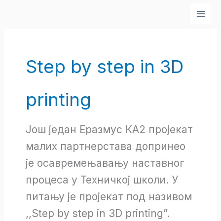
Skip
to
content
Step by step in 3D
printing
Још један Еразмус КА2 пројекат
малих партнерстава допринео
је осавремењавању наставног
процеса у Техничкој школи. У
питању је пројекат под називом
,,Step by step in 3D printing”.