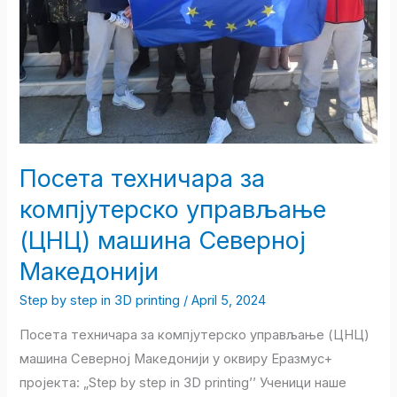
Посета техничара за
компјутерско управљање
(ЦНЦ) машина Северној
Македонији
Step by step in 3D printing
/
April 5, 2024
Посета техничара за компјутерско управљање (ЦНЦ)
машина Северној Македонији у оквиру Еразмус+
пројекта: „Step by step in 3D printing’’ Ученици наше