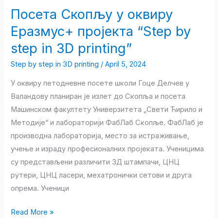
in
Посета Скопљу у оквиру
3D
Еразмус+ пројекта “Step by
printing”
step in 3D printing”
Step by step in 3D printing
/
April 5, 2024
У оквиру петодневне посете школи Гоце Делчев у
Валандову планиран је излет до Скопља и посета
Машинском факултету Универзитета „Свети Ћирило и
Методије“ и лабораторији ФабЛаб Скопље. ФабЛаб је
производна лабораторија, место за истраживање,
учење и израду професионалних пројеката. Ученицима
су представљени различити 3Д штампачи, ЦНЦ
рутери, ЦНЦ ласери, мехатронички сетови и друга
опрема. Ученици
Read More »