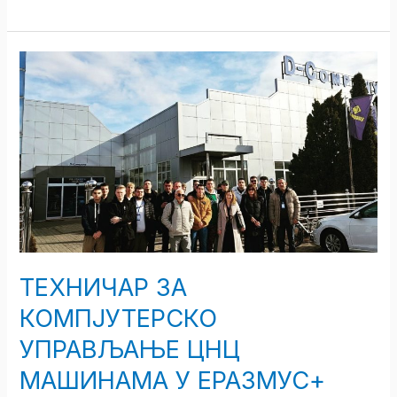
ТЕХНИЧАР
ЗА
КОМПЈУТЕРСКО
УПРАВЉАЊЕ
ЦНЦ
МАШИНАМА
У
ЕРАЗМУС+
ПРОЈЕКТУ
ТЕХНИЧАР ЗА
КОМПЈУТЕРСКО
УПРАВЉАЊЕ ЦНЦ
МАШИНАМА У ЕРАЗМУС+