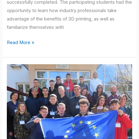
successfully completed. The participating students had the
opportunity to learn how industry professionals take
advantage of the benefits of 3D printing, as well as
familiarize themselves with
Read More »
Посета
техничара
за
компјутерско
управљање
(ЦНЦ)
машина
Северној
Македонији