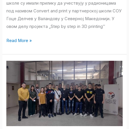
школе су имали прилику да учествују у радионицама
под називом Convert and print у партнерској школи СОУ
Гоце Делчев у Валандову у Северној Македонији. У
овом делу пројекта „Step by step in 3D printing’’
Read More »
Посета
Скопљу
у
оквиру
Еразмус+
пројекта
“Step
by
step