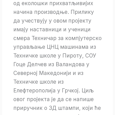
од еколошки прихватљивијих
начина производње. Прилику
да учествују у овом пројекту
имају наставници и ученици
смера Техничар за компјутерско
управљање ЦНЦ машинама из
Техничке школе у Пироту, СОУ
Гоце Делчев из Валандова у
Северној Македонији и из
Техничке школе из
Елефтерополија у Грчкој. Циљ
овог пројекта је да се напише
приручник о 3Д штампи, који ће