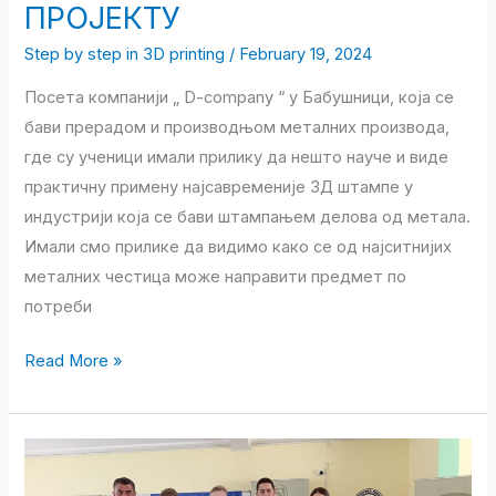
ПРОЈЕКТУ
Step by step in 3D printing
/
February 19, 2024
Посета компанији „ D-company “ у Бабушници, која се
бави прерадом и производњом металних производа,
где су ученици имали прилику да нешто науче и виде
практичну примену најсавременије 3Д штампе у
индустрији која се бави штампањем делова од метала.
Имали смо прилике да видимо како се од најситнијих
металних честица може направити предмет по
потреби
Read More »
ТЕХНИЧАР
ЗА