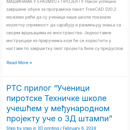
МАШИНАМА У ЕРАЗМУС+ ПРОЈЕКТУ Након успешно
завршене обуке за програмски пакет FreeCAD 020.2
можемо рећи да су ученици наше школе показали
изузетну спремност да сарађују и размењују знања са
својим вршњацима из иностранства. Једноставне
инструкције из приручника које ће се користити у
настави по завршетку овог пројекта биле су предуслов
Read More »
РТС прилог “Ученици
РТС
прилог
пиротске Техничке школе
“Ученици
учешћем у међународном
пиротске
пројекту уче о 3Д штампи”
Техничке
школе
Step by step in 3D printing
/
February 6, 2024